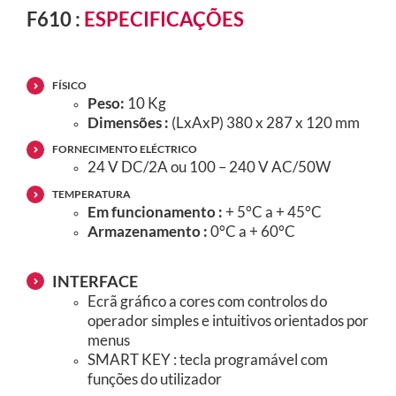
F610 :
ESPECIFICAÇÕES
FÍSICO
Peso:
10 Kg
Dimensões :
(LxAxP) 380 x 287 x 120 mm
FORNECIMENTO ELÉCTRICO
24 V DC/2A ou 100 – 240 V AC/50W
TEMPERATURA
Em funcionamento :
+ 5°C a + 45°C
Armazenamento :
0°C a + 60°C
INTERFACE
Ecrã gráfico a cores com controlos do
operador simples e intuitivos orientados por
menus
SMART KEY : tecla programável com
funções do utilizador