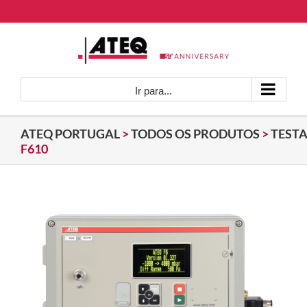
Skip
to
content
Ir para...
ATEQ PORTUGAL
>
TODOS OS PRODUTOS
>
TEST
F610